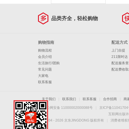
品类齐全，轻松购物
购物指南
配送方式
购物流程
上门自提
会员介绍
211限时达
生活旅行/团购
配送服务查
常见问题
配送费收取
大家电
联系客服
关于我们
|
联系我们
|
联系客服
|
合作招商
|
商
京公网安备 11000002000088号
|
京ICP备1104170
互联网出版许
Copyright © 2004 -
2026
京东JINGDONG 版权所有
|
消费者维权热