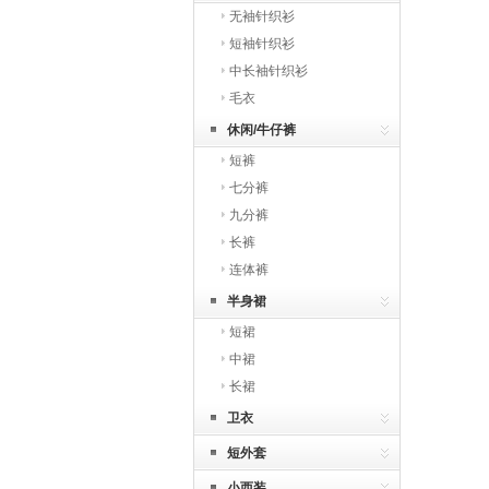
无袖针织衫
短袖针织衫
中长袖针织衫
毛衣
休闲/牛仔裤
短裤
七分裤
九分裤
长裤
连体裤
半身裙
短裙
中裙
长裙
卫衣
短外套
小西装