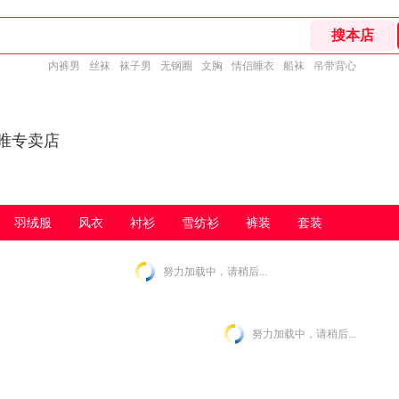
内裤男
丝袜
袜子男
无钢圈
文胸
情侣睡衣
船袜
吊带背心
泽唯专卖店
羽绒服
风衣
衬衫
雪纺衫
裤装
套装
努力加载中，请稍后...
努力加载中，请稍后...