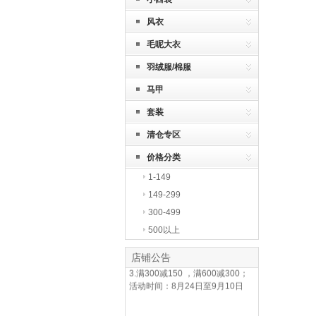
风衣
毛呢大衣
羽绒服/棉服
马甲
套装
清仓专区
价格分类
1-149
149-299
300-499
500以上
反季清仓，低到骨折
1.全场包邮；
店铺公告
2.清仓专区，低到骨折价；
3.满300减150 ，满600减300；
活动时间：8月24日至9月10日