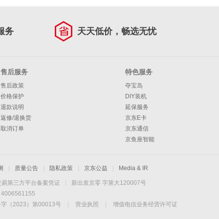
服务
天天低价，畅选无忧
售后服务
特色服务
售后政策
夺宝岛
价格保护
DIY装机
退款说明
延保服务
返修/退换货
京东E卡
取消订单
京东通信
京鱼座智能
测
|
质量公告
|
隐私政策
|
京东公益
|
Media & IR
交易第三方平台备案凭证
|
新出发京零 字第大120007号
06561155
2023）第00013号
|
营业执照
|
增值电信业务经营许可证